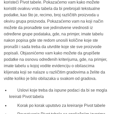
koristeći Pivot tabele. Pokazaćemo vam kako možete
koristiti ovakvu vrstu tabela da bi prebrojali tekstualne
podatke, kao što je, recimo, broj različitih proizvoda u
okviru grupa proizvoda. Pokazaćemo vam na koji način
možete da pronađete sve jedinstvene vrednosti iz
određene grupe podataka, gde, na primjer, imate tabelu
nakon popisa gde ste redom unosili količine koje ste
pronašli i sada treba da utvrdite koje ste sve proizvode
popisali. Objasnićemo vam kako možete da grupišete
podatke na osnovu određenih kriterijuma, gde, na primjer,
imate tabelu u kojoj vodite evidenciju o obilascima
klijenata koji se nalaze u različitim gradovima a želite da
vidite koliko je bilo obilazaka u svakom od gradova.
Uslovi koje treba da ispune podaci da bi se mogla
kreirati Pivot tabela
Korak po korak uputstvo za kreiranje Pivot tabele