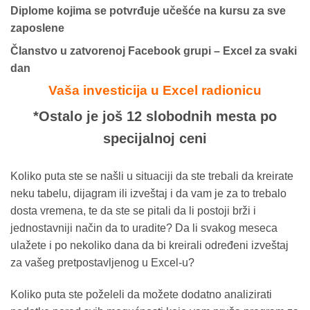
Diplome kojima se potvrđuje učešće na kursu za sve
zaposlene
Članstvo u zatvorenoj Facebook grupi – Excel za svaki
dan
Vaša investicija u Excel radionicu
*Ostalo je još 12 slobodnih mesta po
specijalnoj ceni
Koliko puta ste se našli u situaciji da ste trebali da kreirate
neku tabelu, dijagram ili izveštaj i da vam je za to trebalo
dosta vremena, te da ste se pitali da li postoji brži i
jednostavniji način da to uradite? Da li svakog meseca
ulažete i po nekoliko dana da bi kreirali određeni izveštaj
za vašeg pretpostavljenog u Excel-u?
Koliko puta ste poželeli da možete dodatno analizirati