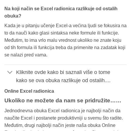
Na koji način se Excel radionica razlikuje od ostalih
obuka?
Kada je u pitanju učenje Excel-a većina ljudi se fokusira na
to da nauči kako glasi sintaksa neke formule ili funkcije.
Međutim, to ima vrlo malu vrednost ukoliko ne znate koju
od tih formula ili funkcija treba da primenite na zadatak koji
se nalazi pred vama.
Kliknite ovde kako bi saznali više o tome
kako se ova obuka razlikuje od ostalih....
Online Excel radionica
Ukoliko ne možete da nam se pridružite……
Jednodnevna obuka Excel radionica je najbolji način da
naučite Excel i postanete produktivniji u svemu što radite.
Međutim, drugi najbolji način jeste naša obuka Online