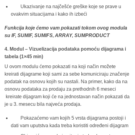
Ukazivanje na najčešće greške koje se prave u
ovakvim situacijama i kako ih izbeći
Funkcija koje ćemo vam pokazati tokom ovog modula
su IF, SUMIF, SUMIFS, ARRAY, SUMPRODUCT
4. Modul – Vizuelizacija podataka pomoću dijagrama i
tabela (1×45 min)
U ovom modulu ćemo pokazati na koji način možete
kreirati dijagrame koji sami za sebe komuniciraju značenje
podatak na osnovu kojih su nastali. Na primer, kako da na
osnovu podataka za prodaju za prethodnih 6 meseci
kreirate dijagram koji će na jednostavan način pokazati da
je u 3. mesecu bila najveća prodaja.
Pokazaćemo vam kojih 5 vrsta dijagrama postoji i
dati vam uputstva kada treba koristiti određeni dijagram