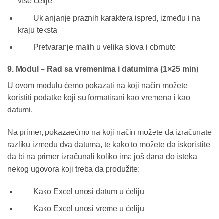
više ćelije
Uklanjanje praznih karaktera ispred, između i na
kraju teksta
Pretvaranje malih u velika slova i obrnuto
9. Modul – Rad sa vremenima i datumima (1×25 min)
U ovom modulu ćemo pokazati na koji način možete
koristiti podatke koji su formatirani kao vremena i kao
datumi.
Na primer, pokazaećmo na koji način možete da izračunate
razliku između dva datuma, te kako to možete da iskoristite
da bi na primer izračunali koliko ima još dana do isteka
nekog ugovora koji treba da produžite:
Kako Excel unosi datum u ćeliju
Kako Excel unosi vreme u ćeliju