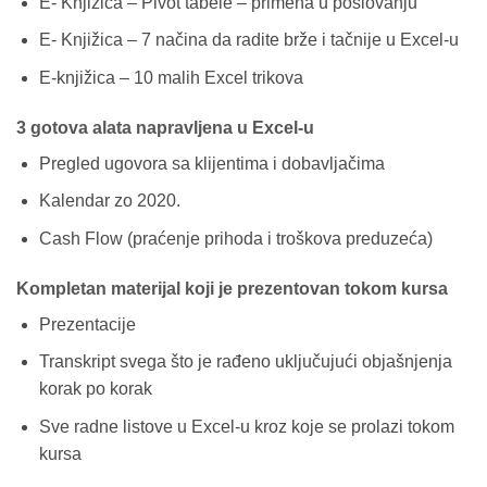
E- Knjižica – Pivot tabele – primena u poslovanju
E- Knjižica – 7 načina da radite brže i tačnije u Excel-u
E-knjižica – 10 malih Excel trikova
3 gotova alata napravljena u Excel-u
Pregled ugovora sa klijentima i dobavljačima
Kalendar zo 2020.
Cash Flow (praćenje prihoda i troškova preduzeća)
Kompletan materijal koji je prezentovan tokom kursa
Prezentacije
Transkript svega što je rađeno uključujući objašnjenja
korak po korak
Sve radne listove u Excel-u kroz koje se prolazi tokom
kursa