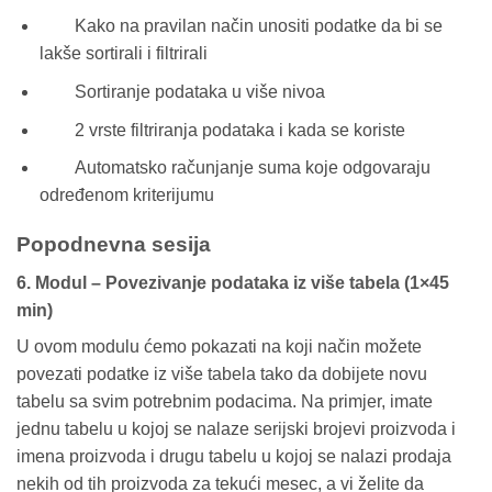
Kako na pravilan način unositi podatke da bi se
lakše sortirali i filtrirali
Sortiranje podataka u više nivoa
2 vrste filtriranja podataka i kada se koriste
Automatsko računjanje suma koje odgovaraju
određenom kriterijumu
Popodnevna sesija
6. Modul – Povezivanje podataka iz više tabela (1×45
min)
U ovom modulu ćemo pokazati na koji način možete
povezati podatke iz više tabela tako da dobijete novu
tabelu sa svim potrebnim podacima. Na primjer, imate
jednu tabelu u kojoj se nalaze serijski brojevi proizvoda i
imena proizvoda i drugu tabelu u kojoj se nalazi prodaja
nekih od tih proizvoda za tekući mesec, a vi želite da