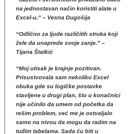
na jednostavan način koristiti alate u
Excel-u.”
– Vesna Dugošija
“Odlično za ljude različitih struka koji
žele da unaprede svoje zanje.”
–
Tijana Štatkić
“Moj utisak je krajnje pozitivan.
Prisustvovala sam nekoliko Excel
obuka gde su logičke postavke
stavljene u drugi plan, što u konačnici
nije učinilo da umem od početka da
rešim problem, već me je ostvaljalo
samo na nivou da mogu da radim na
tuđim tabelama. Sada ću biti u