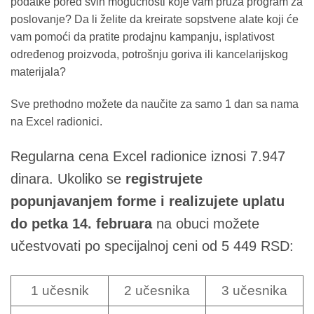
podatke pored svih mogućnosti koje vam pruža program za
poslovanje? Da li želite da kreirate sopstvene alate koji će
vam pomoći da pratite prodajnu kampanju, isplativost
određenog proizvoda, potrošnju goriva ili kancelarijskog
materijala?
Sve prethodno možete da naučite za samo 1 dan sa nama
na Excel radionici.
Regularna cena Excel radionice iznosi 7.947
dinara. Ukoliko se
registrujete
popunjavanjem forme i realizujete uplatu
do petka 14. februara
na obuci možete
učestvovati po specijalnoj ceni od 5 449 RSD:
1 učesnik
2 učesnika
3 učesnika