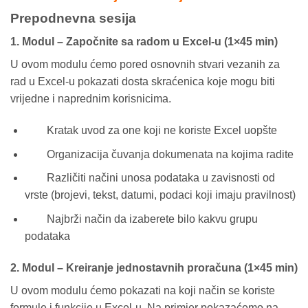
Prepodnevna sesija
1. Modul – Započnite sa radom u Excel-u (1×45 min)
U ovom modulu ćemo pored osnovnih stvari vezanih za
rad u Excel-u pokazati dosta skraćenica koje mogu biti
vrijedne i naprednim korisnicima.
Kratak uvod za one koji ne koriste Excel uopšte
Organizacija čuvanja dokumenata na kojima radite
Različiti načini unosa podataka u zavisnosti od
vrste (brojevi, tekst, datumi, podaci koji imaju pravilnost)
Najbrži način da izaberete bilo kakvu grupu
podataka
2. Modul – Kreiranje jednostavnih proračuna (1×45 min)
U ovom modulu ćemo pokazati na koji način se koriste
formule i funkcije u Excel-u. Na primjer pokazaćemo na