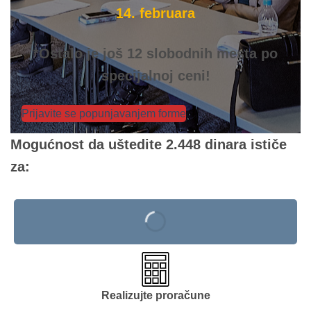
14. februara
*Ostalo je još 12 slobodnih mesta po
specijalnoj ceni!
Prijavite se popunjavanjem forme
Mogućnost da uštedite 2.448 dinara ističe
za:
Realizujte proračune