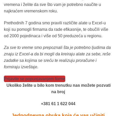
vremena i želite da sve što vam je potrebno naučite u
najkraćem vremenskom roku.
Prethodnih 7 godina smo pravili različite alate u Excel-u
koji su pomogli firmama da rade efikasnije, te obučili više
od 2000 pojedinaca i više od 50 preduzeća u regionu.
Za sve to vreme smo prepoznali šta je potrebno ljudima da
znaju iz Excel-a da bi mogli da kreiraju alate za sebe, reše
zadatke sa kojima se sreću te realizuju proračune i
formiraju izveštaje.
Prijavite se popunjavanjem forme
Ukoliko želite u bilo kom trenutku nas možete pozvati
na broj
+381 61 1 622 044
Jednodnevna obuka koja će vas učiniti