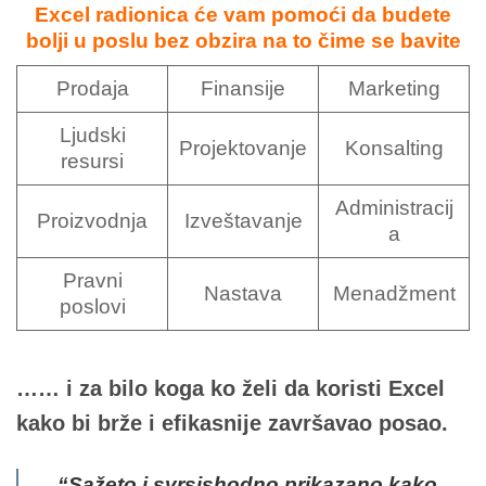
Excel radionica će vam pomoći da budete
bolji u poslu bez obzira na to čime se bavite
Prodaja
Finansije
Marketing
Ljudski
Projektovanje
Konsalting
resursi
Administracij
Proizvodnja
Izveštavanje
a
Pravni
Nastava
Menadžment
poslovi
…… i za bilo koga ko želi da koristi Excel
kako bi brže i efikasnije završavao posao.
“Sažeto i svrsishodno prikazano kako