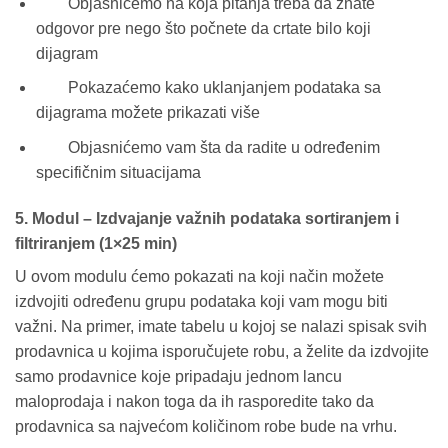
Objasnićemo na koja pitanja treba da znate
odgovor pre nego što počnete da crtate bilo koji
dijagram
Pokazaćemo kako uklanjanjem podataka sa
dijagrama možete prikazati više
Objasnićemo vam šta da radite u određenim
specifičnim situacijama
5. Modul – Izdvajanje važnih podataka sortiranjem i
filtriranjem (1×25 min)
U ovom modulu ćemo pokazati na koji način možete
izdvojiti određenu grupu podataka koji vam mogu biti
važni. Na primer, imate tabelu u kojoj se nalazi spisak svih
prodavnica u kojima isporučujete robu, a želite da izdvojite
samo prodavnice koje pripadaju jednom lancu
maloprodaja i nakon toga da ih rasporedite tako da
prodavnica sa najvećom količinom robe bude na vrhu.