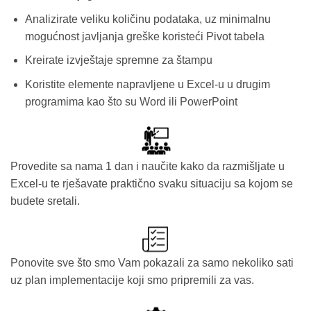
Analizirate veliku količinu podataka, uz minimalnu
mogućnost javljanja greške koristeći Pivot tabela
Kreirate izvještaje spremne za štampu
Koristite elemente napravljene u Excel-u u drugim
programima kao što su Word ili PowerPoint
Provedite sa nama 1 dan i naučite kako da razmišljate u
Excel-u te rješavate praktično svaku situaciju sa kojom se
budete sretali.
Ponovite sve što smo Vam pokazali za samo nekoliko sati
uz plan implementacije koji smo pripremili za vas.