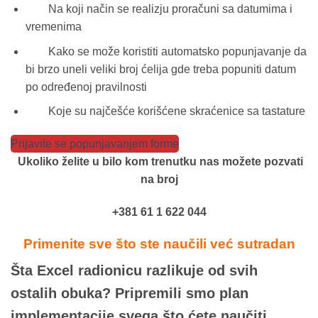
Na koji način se realizju proračuni sa datumima i
vremenima
Kako se može koristiti automatsko popunjavanje da
bi brzo uneli veliki broj ćelija gde treba popuniti datum
po određenoj pravilnosti
Koje su najčešće korišćene skraćenice sa tastature
Prijavite se popunjavanjem forme
Ukoliko želite u bilo kom trenutku nas možete pozvati
na broj
+381 61 1 622 044
Primenite sve što ste naučili već sutradan
Šta Excel radionicu razlikuje od svih
ostalih obuka? Pripremili smo plan
implementacije svega što ćete naučiti