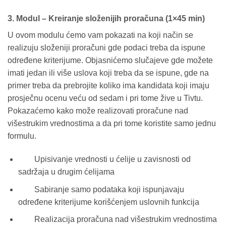
3. Modul – Kreiranje složenijih proračuna (1×45 min)
U ovom modulu ćemo vam pokazati na koji način se
realizuju složeniji proračuni gde podaci treba da ispune
određene kriterijume. Objasnićemo slučajeve gde možete
imati jedan ili više uslova koji treba da se ispune, gde na
primer treba da prebrojite koliko ima kandidata koji imaju
prosječnu ocenu veću od sedam i pri tome žive u Tivtu.
Pokazaćemo kako može realizovati proračune nad
višestrukim vrednostima a da pri tome koristite samo jednu
formulu.
Upisivanje vrednosti u ćelije u zavisnosti od
sadržaja u drugim ćelijama
Sabiranje samo podataka koji ispunjavaju
određene kriterijume korišćenjem uslovnih funkcija
Realizacija proračuna nad višestrukim vrednostima