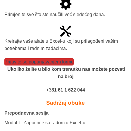
Primjenite sve što ste naučili već sledećeg dana.
Kreirajte vaše alate u Excel-u koji su prilagođeni vašim
potrebama i radnim zadacima.
Prijavite se popunjavanjem forme
Ukoliko želite u bilo kom trenutku nas možete pozvati
na broj
+3
81 61 1 622 044
Sadržaj obuke
Prepodnevna sesija
Modul 1. Započnite sa radom u Excel-u