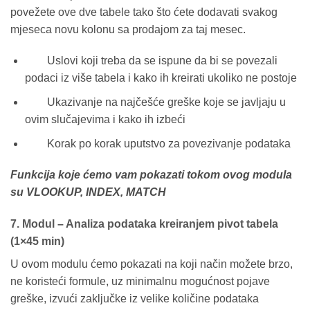
povežete ove dve tabele tako što ćete dodavati svakog
mjeseca novu kolonu sa prodajom za taj mesec.
Uslovi koji treba da se ispune da bi se povezali
podaci iz više tabela i kako ih kreirati ukoliko ne postoje
Ukazivanje na najčešće greške koje se javljaju u
ovim slučajevima i kako ih izbeći
Korak po korak uputstvo za povezivanje podataka
Funkcija koje ćemo vam pokazati tokom ovog modula
su VLOOKUP, INDEX, MATCH
7. Modul – Analiza podataka kreiranjem pivot tabela
(1×45 min)
U ovom modulu ćemo pokazati na koji način možete brzo,
ne koristeći formule, uz minimalnu mogućnost pojave
greške, izvući zaključke iz velike količine podataka