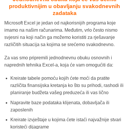
produktivnijim u obavljanju svakodnevnih
zadataka
Microsoft Excel je jedan od najkorisnijih programa koje
imamo na našim računarima. Međutim, vrlo često nismo
svjesni na koji način ga možemo koristiti za rješavanje
različitih situacija sa kojima se srećemo svakodnevno.
Za vas smo pripremili jednodnevnu obuku osnovnih i
naprednih tehnika Excel-a, koja će vam omogućiti da:
Kreirate tabele pomoću kojih ćete moći da pratite
različita finansijska kretanja ko što su prihodi, rashodi ili
planiranje budžeta vašeg preduzeća ili vas lično
Napravite baze podataka klijenata, dobavljača ili
zaposlenih
Kreirate izvještaje u kojima ćete istaći najvažnije stvari
koristeći dijagrame