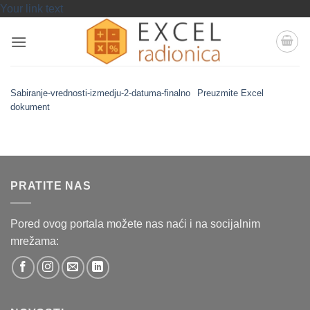
Skip
Your link text
to
content
Sabiranje-vrednosti-izmedju-2-datuma-finalno
Preuzmite Excel
dokument
PRATITE NAS
Pored ovog portala možete nas naći i na socijalnim
mrežama: