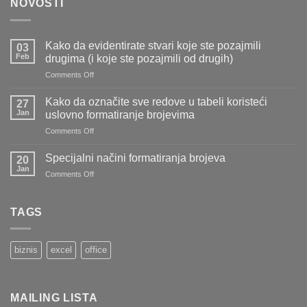
NOVOSTI
Kako da evidentirate stvari koje ste pozajmili
03
Feb
drugima (i koje ste pozajmili od drugih)
on
Comments Off
Kako
da
Kako da označite sve redove u tabeli koristeći
27
evidentirate
Jan
uslovno formatiranje brojevima
stvari
on
Comments Off
koje
Kako
ste
da
pozajmili
Specijalni načini formatiranja brojeva
20
označite
drugima
Jan
on
Comments Off
sve
(i
Specijalni
redove
koje
načini
u
ste
formatiranja
TAGS
tabeli
pozajmili
brojeva
koristeći
od
uslovno
drugih)
formatiranje
biznis
excel
office
brojevima
MAILING LISTA