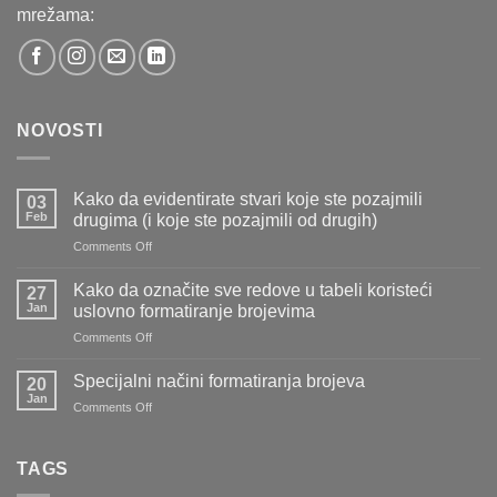
mrežama:
NOVOSTI
Kako da evidentirate stvari koje ste pozajmili
03
Feb
drugima (i koje ste pozajmili od drugih)
on
Comments Off
Kako
da
Kako da označite sve redove u tabeli koristeći
27
evidentirate
Jan
uslovno formatiranje brojevima
stvari
on
Comments Off
koje
Kako
ste
da
pozajmili
Specijalni načini formatiranja brojeva
20
označite
drugima
Jan
on
Comments Off
sve
(i
Specijalni
redove
koje
načini
u
ste
formatiranja
TAGS
tabeli
pozajmili
brojeva
koristeći
od