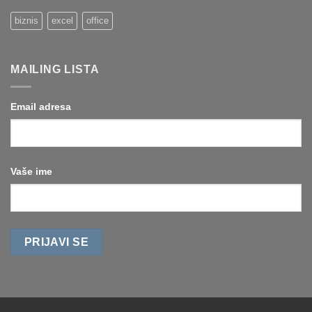
uslovno
drugih)
formatiranje
biznis
excel
office
brojevima
MAILING LISTA
Email adresa
Vaše ime