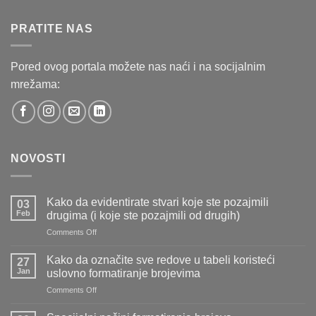
PRATITE NAS
Pored ovog portala možete nas naći i na socijalnim
mrežama:
NOVOSTI
Kako da evidentirate stvari koje ste pozajmili
03
Feb
drugima (i koje ste pozajmili od drugih)
on
Comments Off
Kako
da
Kako da označite sve redove u tabeli koristeći
27
evidentirate
Jan
uslovno formatiranje brojevima
stvari
on
Comments Off
koje
Kako
ste
da
pozajmili