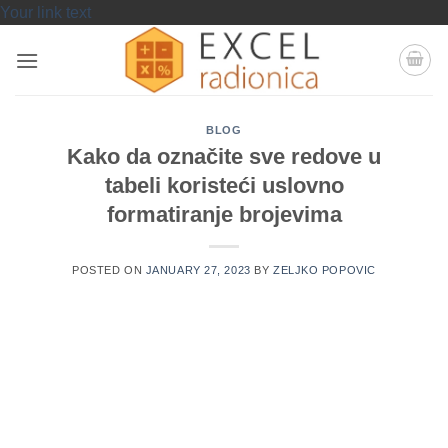
Skip
Your link text
to
content
BLOG
Kako da označite sve redove u
tabeli koristeći uslovno
formatiranje brojevima
POSTED ON
JANUARY 27, 2023
BY
ZELJKO POPOVIC