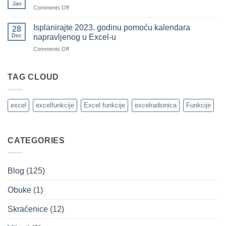
formatiranja
Jan
tabeli
pozajmili
on
Comments Off
brojeva
koristeći
od
Kako
uslovno
drugih)
da
Isplanirajte 2023. godinu pomoću kalendara
28
formatiranje
pratite
Dec
napravljenog u Excel-u
brojevima
prihode
on
Comments Off
i
Isplanirajte
troškove
2023.
u
godinu
TAG CLOUD
MS
pomoću
Excel-
kalendara
u
napravljenog
excel
excelfunkcije
Excel funkcije
excelradionica
Funkcije
u
Excel-
u
CATEGORIES
Blog
(125)
Obuke
(1)
Skraćenice
(12)