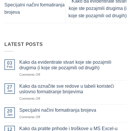
Kako da evidentirate stvari
Specijalni načini formatiranja
koje ste pozajmili drugima (i
brojeva
koje ste pozajmili od drugih)
LATEST POSTS
Kako da evidentirate stvari koje ste pozajmili
03
Feb
drugima (i koje ste pozajmili od drugih)
on
Comments Off
Kako
da
Kako da označite sve redove u tabeli koristeći
27
evidentirate
Jan
uslovno formatiranje brojevima
stvari
on
Comments Off
koje
Kako
ste
da
pozajmili
Specijalni načini formatiranja brojeva
20
označite
drugima
Jan
on
Comments Off
sve
(i
Specijalni
redove
koje
načini
Kako da pratite prihode i troškove u MS Excel-u
u
12
ste