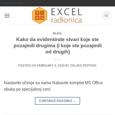
Skip
Your link text
to
content
BLOG
Kako da evidentirate stvari koje ste
pozajmili drugima (i koje ste pozajmili
od drugih)
POSTED ON
FEBRUARY 3, 2023
BY
ZELJKO POPOVIC
Nastavite učenje sa nama Nabavite komplet MS Office
obuka po specijalnoj ceni
CONTINUE READING
→