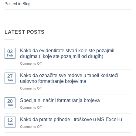
Posted in
Blog
LATEST POSTS
Kako da evidentirate stvari koje ste pozajmili
03
Feb
drugima (i koje ste pozajmili od drugih)
on
Comments Off
Kako
da
Kako da označite sve redove u tabeli koristeći
27
evidentirate
Jan
uslovno formatiranje brojevima
stvari
on
Comments Off
koje
Kako
ste
da
pozajmili
Specijalni načini formatiranja brojeva
20
označite
drugima
Jan
on
Comments Off
sve
(i
Specijalni
redove
koje
načini
Kako da pratite prihode i troškove u MS Excel-u
u
12
ste
formatiranja
Jan
tabeli
pozajmili
on
Comments Off
brojeva
koristeći
od
Kako
uslovno
drugih)