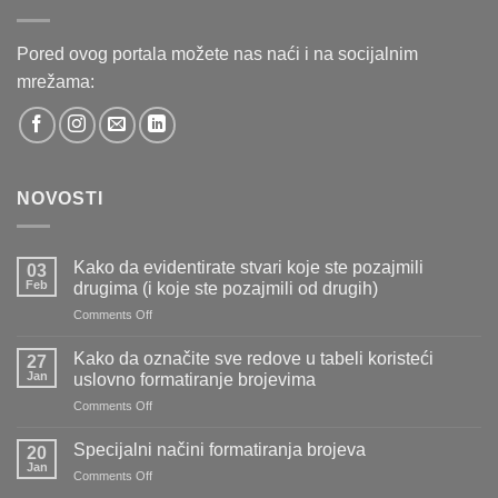
Pored ovog portala možete nas naći i na socijalnim
mrežama:
NOVOSTI
Kako da evidentirate stvari koje ste pozajmili
03
Feb
drugima (i koje ste pozajmili od drugih)
on
Comments Off
Kako
da
Kako da označite sve redove u tabeli koristeći
27
evidentirate
Jan
uslovno formatiranje brojevima
stvari
on
Comments Off
koje
Kako
ste
da
pozajmili
Specijalni načini formatiranja brojeva
20
označite
drugima
Jan
on
Comments Off
sve
(i
Specijalni