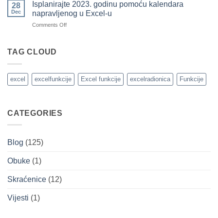
da
Isplanirajte 2023. godinu pomoću kalendara
28
formatiranje
pratite
Dec
napravljenog u Excel-u
brojevima
prihode
on
Comments Off
i
Isplanirajte
troškove
2023.
u
godinu
TAG CLOUD
MS
pomoću
Excel-
kalendara
u
napravljenog
excel
excelfunkcije
Excel funkcije
excelradionica
Funkcije
u
Excel-
u
CATEGORIES
Blog
(125)
Obuke
(1)
Skraćenice
(12)
Vijesti
(1)