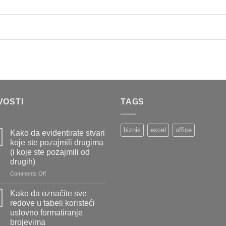
VOSTI
TAGS
biznis
excel
office
Kako da evidentirate stvari
koje ste pozajmili drugima
(i koje ste pozajmili od
drugih)
on
Comments Off
Kako
da
Kako da označite sve
evidentirate
redove u tabeli koristeći
stvari
uslovno formatiranje
koje
brojevima
ste