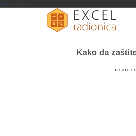
Skip
Your link text
to
content
Kako da zaštite
POSTED O