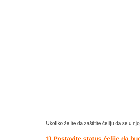
Ukoliko želite da zaštitite ćeliju da se u nj
1) Postavite status ćelije da b