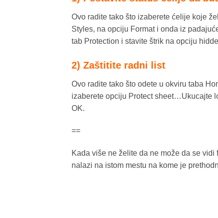
Ovo radite tako što izaberete ćelije koje ž
Styles, na opciju Format i onda iz padaju
tab Protection i stavite štrik na opciju hidde
2) Zaštitite radni list
Ovo radite tako što odete u okviru taba Ho
izaberete opciju Protect sheet…Ukucajte loz
OK.
==
Kada više ne želite da ne može da se vidi 
nalazi na istom mestu na kome je prethodn