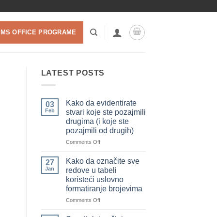
 MS OFFICE PROGRAME
LATEST POSTS
Kako da evidentirate
03
Feb
stvari koje ste pozajmili
drugima (i koje ste
pozajmili od drugih)
on
Comments Off
Kako
da
Kako da označite sve
27
evidentirate
Jan
redove u tabeli
stvari
koristeći uslovno
koje
formatiranje brojevima
ste
pozajmili
on
Comments Off
drugima
Kako
(i
da