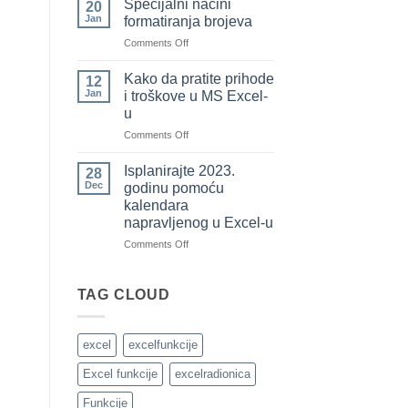
Specijalni načini
20
koje
označite
Jan
formatiranja brojeva
ste
sve
on
Comments Off
pozajmili
redove
Specijalni
od
u
načini
drugih)
tabeli
Kako da pratite prihode
12
formatiranja
koristeći
Jan
i troškove u MS Excel-
brojeva
uslovno
u
formatiranje
on
Comments Off
brojevima
Kako
da
Isplanirajte 2023.
28
pratite
Dec
godinu pomoću
prihode
kalendara
i
napravljenog u Excel-u
troškove
u
on
Comments Off
MS
Isplanirajte
Excel-
2023.
u
godinu
TAG CLOUD
pomoću
kalendara
napravljenog
excel
excelfunkcije
u
Excel-
Excel funkcije
excelradionica
u
Funkcije