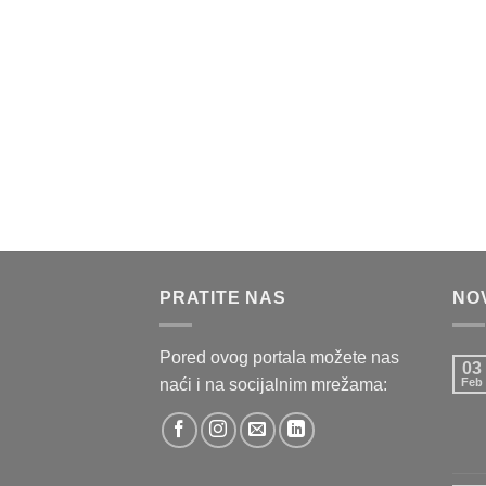
PRATITE NAS
NO
Pored ovog portala možete nas
03
naći i na socijalnim mrežama:
Feb