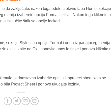
elite da zaključate, nakon toga odete u okviru taba Home, sekcije
ćeg menija izaberete opciju Format cells… Nakon toga kliknete 
n a isključite štrik sa opcije locked
me, sekcije Styles, na opciju Format i onda iz padajućeg menija
inku i kliknite na Ok i ponovite unos lozinke i ponovo kliknite 
formula, jednostavno izaberite opciju Unprotect sheet koja se
o bila Protect Sheet i ponovo ukucajte lozinku