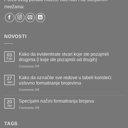
mrežama:
NOVOSTI
Kako da evidentirate stvari koje ste pozajmili
03
Feb
drugima (i koje ste pozajmili od drugih)
on
Comments Off
Kako
da
Kako da označite sve redove u tabeli koristeći
27
evidentirate
Jan
uslovno formatiranje brojevima
stvari
on
Comments Off
koje
Kako
ste
da
pozajmili
Specijalni načini formatiranja brojeva
20
označite
drugima
Jan
on
Comments Off
sve
(i
Specijalni
redove
koje
načini
u
ste
formatiranja
TAGS
tabeli
pozajmili
brojeva