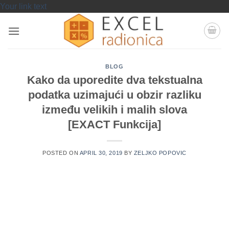
Skip
Your link text
to
content
BLOG
Kako da uporedite dva tekstualna
podatka uzimajući u obzir razliku
između velikih i malih slova
[EXACT Funkcija]
POSTED ON
APRIL 30, 2019
BY
ZELJKO POPOVIC