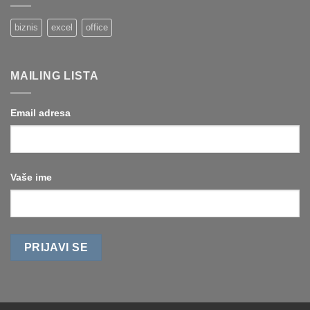
koristeći
od
uslovno
drugih)
formatiranje
biznis
excel
office
brojevima
MAILING LISTA
Email adresa
Vaše ime