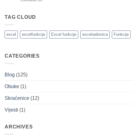
Comments Off
i
Isplanirajte
troškove
2023.
u
godinu
TAG CLOUD
MS
pomoću
Excel-
kalendara
u
napravljenog
excel
excelfunkcije
Excel funkcije
excelradionica
Funkcije
u
Excel-
u
CATEGORIES
Blog
(125)
Obuke
(1)
Skraćenice
(12)
Vijesti
(1)
ARCHIVES