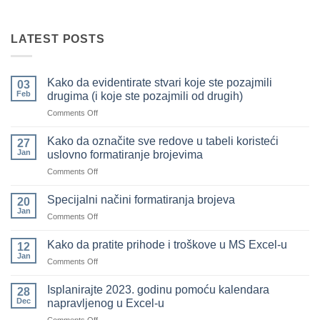
LATEST POSTS
Kako da evidentirate stvari koje ste pozajmili
03
Feb
drugima (i koje ste pozajmili od drugih)
on
Comments Off
Kako
da
Kako da označite sve redove u tabeli koristeći
27
evidentirate
Jan
uslovno formatiranje brojevima
stvari
on
Comments Off
koje
Kako
ste
da
pozajmili
Specijalni načini formatiranja brojeva
20
označite
drugima
Jan
on
Comments Off
sve
(i
Specijalni
redove
koje
načini
Kako da pratite prihode i troškove u MS Excel-u
u
12
ste
formatiranja
Jan
tabeli
pozajmili
on
Comments Off
brojeva
koristeći
od
Kako
uslovno
drugih)
da
Isplanirajte 2023. godinu pomoću kalendara
28
formatiranje
pratite
Dec
napravljenog u Excel-u
brojevima
prihode
on