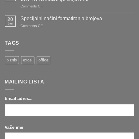
stvari
on
Comments Off
koje
Kako
ste
da
pozajmili
Specijalni načini formatiranja brojeva
20
označite
drugima
Jan
on
Comments Off
sve
(i
Specijalni
redove
koje
načini
u
ste
formatiranja
TAGS
tabeli
pozajmili
brojeva
koristeći
od
uslovno
drugih)
formatiranje
biznis
excel
office
brojevima
MAILING LISTA
Email adresa
Vaše ime