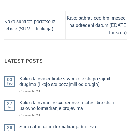
Kako sabrati ceo broj meseci
Kako sumirati podatke iz
na određeni datum (EDATE
tebele (SUMIF funkcija)
funkcija)
LATEST POSTS
Kako da evidentirate stvari koje ste pozajmili
03
Feb
drugima (i koje ste pozajmili od drugih)
on
Comments Off
Kako
da
Kako da označite sve redove u tabeli koristeći
27
evidentirate
Jan
uslovno formatiranje brojevima
stvari
on
Comments Off
koje
Kako
ste
da
pozajmili
Specijalni načini formatiranja brojeva
20
označite
drugima