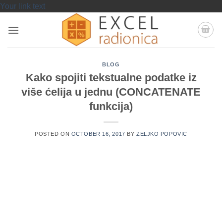
Skip
Your link text
to
content
BLOG
Kako spojiti tekstualne podatke iz
više ćelija u jednu (CONCATENATE
funkcija)
POSTED ON
OCTOBER 16, 2017
BY
ZELJKO POPOVIC