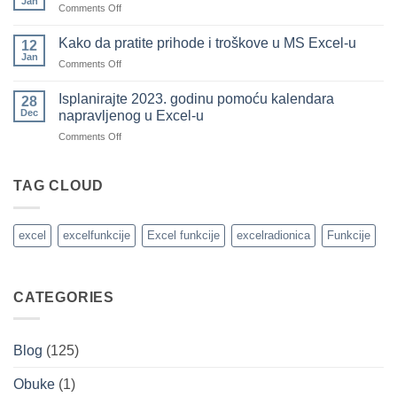
Jan
on
Comments Off
sve
(i
Specijalni
redove
koje
načini
Kako da pratite prihode i troškove u MS Excel-u
u
12
ste
formatiranja
Jan
tabeli
pozajmili
on
Comments Off
brojeva
koristeći
od
Kako
uslovno
drugih)
da
Isplanirajte 2023. godinu pomoću kalendara
28
formatiranje
pratite
Dec
napravljenog u Excel-u
brojevima
prihode
on
Comments Off
i
Isplanirajte
troškove
2023.
u
godinu
TAG CLOUD
MS
pomoću
Excel-
kalendara
u
napravljenog
excel
excelfunkcije
Excel funkcije
excelradionica
Funkcije
u
Excel-
u
CATEGORIES
Blog
(125)
Obuke
(1)