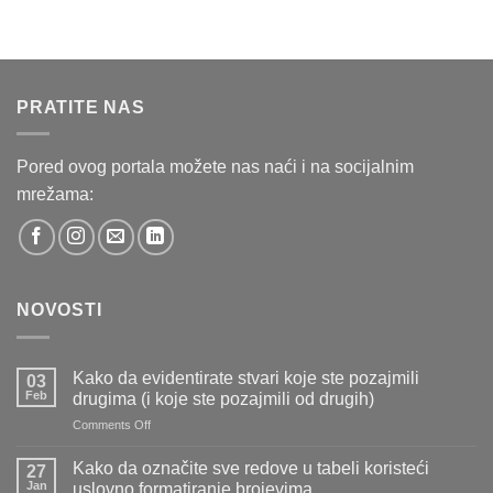
PRATITE NAS
Pored ovog portala možete nas naći i na socijalnim
mrežama:
NOVOSTI
Kako da evidentirate stvari koje ste pozajmili
03
Feb
drugima (i koje ste pozajmili od drugih)
on
Comments Off
Kako
da
Kako da označite sve redove u tabeli koristeći
27
evidentirate
Jan
uslovno formatiranje brojevima