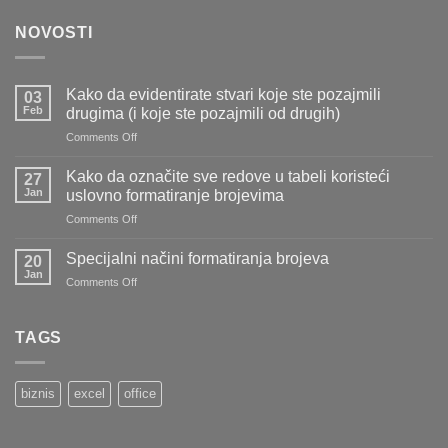
NOVOSTI
Kako da evidentirate stvari koje ste pozajmili
03
Feb
drugima (i koje ste pozajmili od drugih)
on
Comments Off
Kako
da
Kako da označite sve redove u tabeli koristeći
27
evidentirate
Jan
uslovno formatiranje brojevima
stvari
on
Comments Off
koje
Kako
ste
da
pozajmili
Specijalni načini formatiranja brojeva
20
označite
drugima
Jan
on
Comments Off
sve
(i
Specijalni
redove
koje
načini
u
ste
formatiranja
TAGS
tabeli
pozajmili
brojeva
koristeći
od
uslovno
drugih)
formatiranje
biznis
excel
office
brojevima