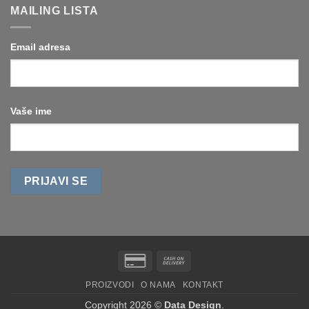
MAILING LISTA
Email adresa
Vaše ime
Credit
Cash
Card
On
PROIZVODI
O NAMA
KONTAKT
2
Delivery
Copyright 2026 ©
Data Design
.