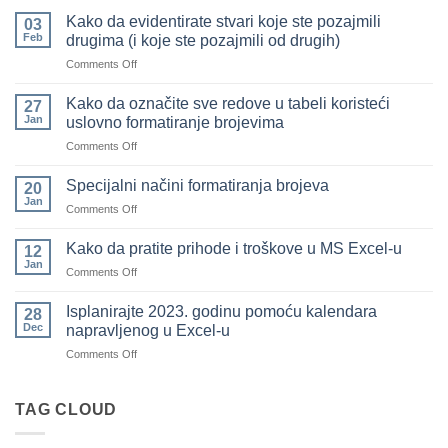
Kako da evidentirate stvari koje ste pozajmili
03
Feb
drugima (i koje ste pozajmili od drugih)
on
Comments Off
Kako
da
Kako da označite sve redove u tabeli koristeći
27
evidentirate
Jan
uslovno formatiranje brojevima
stvari
on
Comments Off
koje
Kako
ste
da
pozajmili
Specijalni načini formatiranja brojeva
20
označite
drugima
Jan
on
Comments Off
sve
(i
Specijalni
redove
koje
načini
Kako da pratite prihode i troškove u MS Excel-u
u
12
ste
formatiranja
Jan
tabeli
pozajmili
on
Comments Off
brojeva
koristeći
od
Kako
uslovno
drugih)
da
Isplanirajte 2023. godinu pomoću kalendara
28
formatiranje
pratite
Dec
napravljenog u Excel-u
brojevima
prihode
on
Comments Off
i
Isplanirajte
troškove
2023.
u
godinu
TAG CLOUD
MS
pomoću
Excel-
kalendara
u