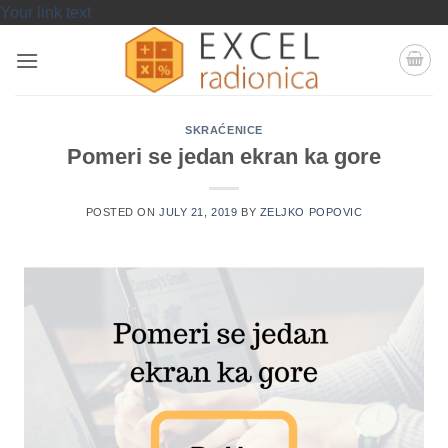
Skip
Your link text
to
content
SKRAĆENICE
Pomeri se jedan ekran ka gore
POSTED ON
JULY 21, 2019
BY
ZELJKO POPOVIC