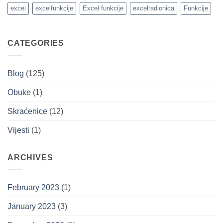
napravljenog
excel
excelfunkcije
Excel funkcije
excelradionica
Funkcije
u
Excel-
u
CATEGORIES
Blog
(125)
Obuke
(1)
Skraćenice
(12)
Vijesti
(1)
ARCHIVES
February 2023
(1)
January 2023
(3)