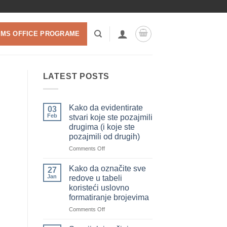
 MS OFFICE PROGRAME
LATEST POSTS
Kako da evidentirate
03
Feb
stvari koje ste pozajmili
drugima (i koje ste
pozajmili od drugih)
on
Comments Off
Kako
da
Kako da označite sve
27
evidentirate
Jan
redove u tabeli
stvari
koristeći uslovno
koje
formatiranje brojevima
ste
pozajmili
on
Comments Off
drugima
Kako
(i
da