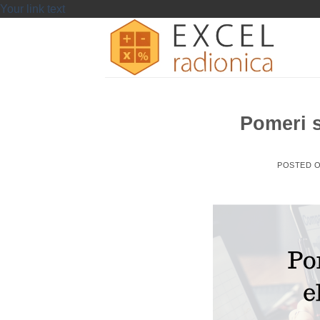
Skip
Your link text
to
content
Pomeri s
POSTED 