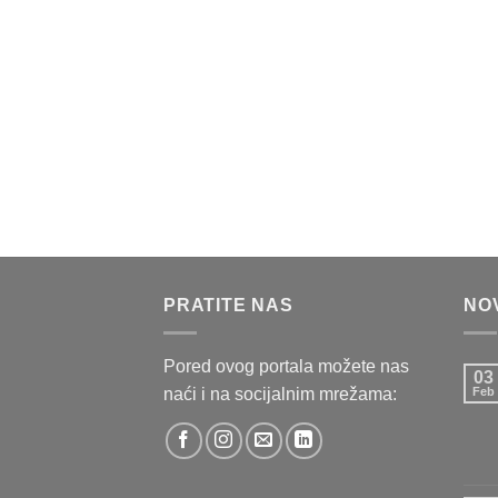
PRATITE NAS
NO
Pored ovog portala možete nas
03
naći i na socijalnim mrežama:
Feb