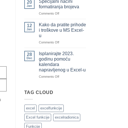
Specijalni načini
20
koje
označite
Jan
formatiranja brojeva
ste
sve
on
Comments Off
pozajmili
redove
Specijalni
od
u
načini
drugih)
tabeli
Kako da pratite prihode
12
formatiranja
koristeći
Jan
i troškove u MS Excel-
brojeva
uslovno
u
formatiranje
on
Comments Off
brojevima
Kako
da
Isplanirajte 2023.
28
pratite
Dec
godinu pomoću
prihode
kalendara
i
napravljenog u Excel-u
troškove
u
on
Comments Off
MS
Isplanirajte
Excel-
2023.
u
godinu
TAG CLOUD
pomoću
m
kalendara
napravljenog
excel
excelfunkcije
u
Excel-
Excel funkcije
excelradionica
u
Funkcije