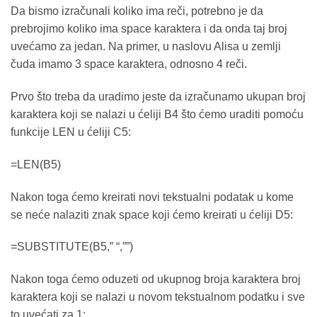
Da bismo izračunali koliko ima reči, potrebno je da
prebrojimo koliko ima space karaktera i da onda taj broj
uvećamo za jedan. Na primer, u naslovu Alisa u zemlji
čuda imamo 3 space karaktera, odnosno 4 reči.
Prvo što treba da uradimo jeste da izračunamo ukupan broj
karaktera koji se nalazi u ćeliji B4 što ćemo uraditi pomoću
funkcije LEN u ćeliji C5:
=LEN(B5)
Nakon toga ćemo kreirati novi tekstualni podatak u kome
se neće nalaziti znak space koji ćemo kreirati u ćeliji D5:
=SUBSTITUTE(B5,” “,””)
Nakon toga ćemo oduzeti od ukupnog broja karaktera broj
karaktera koji se nalazi u novom tekstualnom podatku i sve
to uvećati za 1: