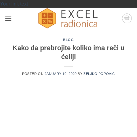
Skip
Your link text
to
content
BLOG
Kako da prebrojite koliko ima reči u
ćeliji
POSTED ON
JANUARY 19, 2020
BY
ZELJKO POPOVIC