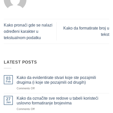
Kako pronaći gde se nalazi
Kako da formatirate broj u
određeni karakter u
tekst
tekstualnom podatku
LATEST POSTS
Kako da evidentirate stvari koje ste pozajmili
03
Feb
drugima (i koje ste pozajmili od drugih)
on
Comments Off
Kako
da
Kako da označite sve redove u tabeli koristeći
27
evidentirate
Jan
uslovno formatiranje brojevima
stvari
on
Comments Off
koje