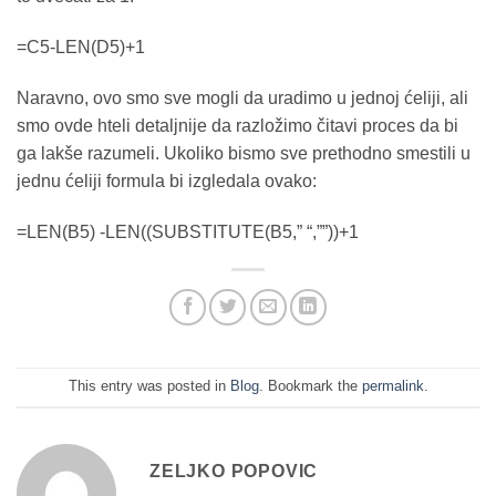
=C5-LEN(D5)+1
Naravno, ovo smo sve mogli da uradimo u jednoj ćeliji, ali
smo ovde hteli detaljnije da razložimo čitavi proces da bi
ga lakše razumeli. Ukoliko bismo sve prethodno smestili u
jednu ćeliji formula bi izgledala ovako:
=LEN(B5) -LEN((SUBSTITUTE(B5,” “,””))+1
This entry was posted in
Blog
. Bookmark the
permalink
.
ZELJKO POPOVIC