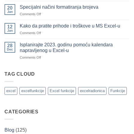
Kako
ste
da
pozajmili
Specijalni načini formatiranja brojeva
20
označite
drugima
Jan
on
Comments Off
sve
(i
Specijalni
redove
koje
načini
Kako da pratite prihode i troškove u MS Excel-u
u
12
ste
formatiranja
Jan
tabeli
pozajmili
on
Comments Off
brojeva
koristeći
od
Kako
uslovno
drugih)
da
Isplanirajte 2023. godinu pomoću kalendara
28
formatiranje
pratite
Dec
napravljenog u Excel-u
brojevima
prihode
on
Comments Off
i
Isplanirajte
troškove
2023.
u
godinu
TAG CLOUD
MS
pomoću
Excel-
kalendara
u
napravljenog
excel
excelfunkcije
Excel funkcije
excelradionica
Funkcije
u
Excel-
u
CATEGORIES
Blog
(125)