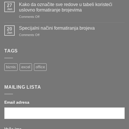
da
Kako da označite sve redove u tabeli koristeći
27
evidentirate
Jan
uslovno formatiranje brojevima
stvari
on
Comments Off
koje
Kako
ste
da
pozajmili
Specijalni načini formatiranja brojeva
20
označite
drugima
Jan
on
Comments Off
sve
(i
Specijalni
redove
koje
načini
u
ste
formatiranja
TAGS
tabeli
pozajmili
brojeva
koristeći
od
uslovno
drugih)
formatiranje
biznis
excel
office
brojevima
MAILING LISTA
Email adresa
Vaše ime