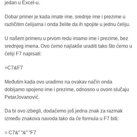
jedan u Excel-u.
Dobar primer je kada imate ime, srednje ime i prezime u
različitim ćelijama i onda želite da ih spojite u jednu ćeliju.
U našem primeru u prvom redu imamo ime i prezime, bez
srednjeg imena. Ovo ćemo najlakše uraditi tako što ćemo u
ćeliji F7 napisati:
=C7&F7
Međutim kada ovo uradimo na ovakav način onda
dobijamo spojeno ime i prezime, odnosno u ovom slučaju
PetarJovanović.
Da bi ovo izbegli, dodaćemo još jedna znak za razmak
između znakova navoda tako da će formula u F7 biti:
= C7&” “&” “F7