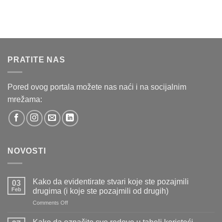
PRATITE NAS
Pored ovog portala možete nas naći i na socijalnim
mrežama:
NOVOSTI
Kako da evidentirate stvari koje ste pozajmili
03
Feb
drugima (i koje ste pozajmili od drugih)
on
Comments Off
Kako
da