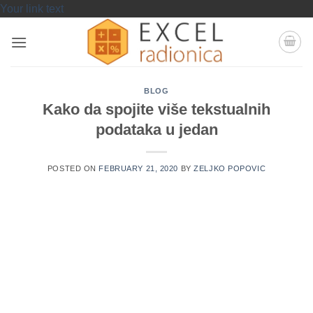
Skip
Your link text
to
content
BLOG
Kako da spojite više tekstualnih
podataka u jedan
POSTED ON
FEBRUARY 21, 2020
BY
ZELJKO POPOVIC