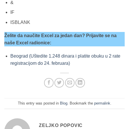
&
IF
ISBLANK
Želite da naučite Excel za jedan dan? Prijavite se na
naše Excel radionice:
Beograd (Uštedite 1.248 dinara i platite obuku u 2 rate
registracijom do 24. februara)
This entry was posted in
Blog
. Bookmark the
permalink
.
ZELJKO POPOVIC