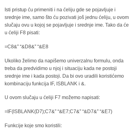
Isti pristup ću primeniti i na ćeliju gde se pojavljuje i
srednje ime, samo što ću pozivati još jednu ćeliju, u ovom
slučaju ovu u kojoj se pojavljuje i srednje ime. Tako da će
u ćeliji F8 pisati:
=C8&” “&D8&” “&E8
Ukoliko želimo da napišemo univerzalnu formulu, onda
treba da predvidimo u njoj i situaciju kada ne postoji
srednje ime i kada postoji. Da bi ovo uradili koristićemo
kombinaciju funkcija IF, ISBLANK i &.
U ovom slučaju u ćeliji F7 možemo napisati:
=IF(ISBLANK(D7);C7&” “&E7;C7&” “&D7&” “&E7)
Funkcije koje smo koristili: