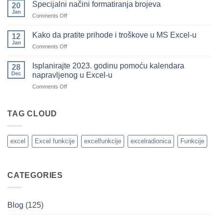
da
pozajmili
Specijalni načini formatiranja brojeva
20
označite
drugima
Jan
on
Comments Off
sve
(i
Specijalni
redove
koje
načini
Kako da pratite prihode i troškove u MS Excel-u
u
12
ste
formatiranja
Jan
tabeli
pozajmili
on
Comments Off
brojeva
koristeći
od
Kako
uslovno
drugih)
da
Isplanirajte 2023. godinu pomoću kalendara
28
formatiranje
pratite
Dec
napravljenog u Excel-u
brojevima
prihode
on
Comments Off
i
Isplanirajte
troškove
2023.
u
godinu
TAG CLOUD
MS
pomoću
Excel-
kalendara
u
napravljenog
excel
Excel funkcije
excelfunkcije
excelradionica
Funkcije
u
Excel-
u
CATEGORIES
Blog
(125)