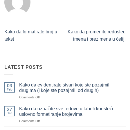
Kako da formatirate broj u
Kako da promenite redosled
tekst
imena i prezimena u ćeliji
LATEST POSTS
Kako da evidentirate stvari koje ste pozajmili
03
Feb
drugima (i koje ste pozajmili od drugih)
on
Comments Off
Kako
da
Kako da označite sve redove u tabeli koristeći
27
evidentirate
Jan
uslovno formatiranje brojevima
stvari
on
Comments Off
koje
Kako
ste