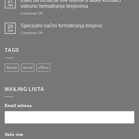
Kako da označite sve redove u tabeli koristeći
27
evidentirate
Jan
uslovno formatiranje brojevima
stvari
on
Comments Off
koje
Kako
ste
da
pozajmili
Specijalni načini formatiranja brojeva
20
označite
drugima
Jan
on
Comments Off
sve
(i
Specijalni
redove
koje
načini
u
ste
formatiranja
TAGS
tabeli
pozajmili
brojeva
koristeći
od
uslovno
drugih)
formatiranje
biznis
excel
office
brojevima
MAILING LISTA
Email adresa
Vaše ime