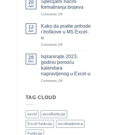
Specijalni načini
20
koje
označite
Jan
formatiranja brojeva
ste
sve
on
Comments Off
pozajmili
redove
Specijalni
od
u
načini
drugih)
tabeli
Kako da pratite prihode
12
formatiranja
koristeći
Jan
i troškove u MS Excel-
brojeva
uslovno
u
formatiranje
on
Comments Off
brojevima
Kako
da
Isplanirajte 2023.
28
pratite
Dec
godinu pomoću
prihode
kalendara
i
napravljenog u Excel-u
troškove
u
on
Comments Off
MS
Isplanirajte
Excel-
2023.
u
godinu
TAG CLOUD
pomoću
kalendara
napravljenog
excel
excelfunkcije
u
Excel-
Excel funkcije
excelradionica
u
Funkcije