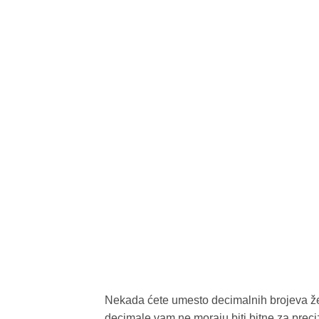
Nekada ćete umesto decimalnih brojeva želet
decimale vam ne moraju biti bitne za preci