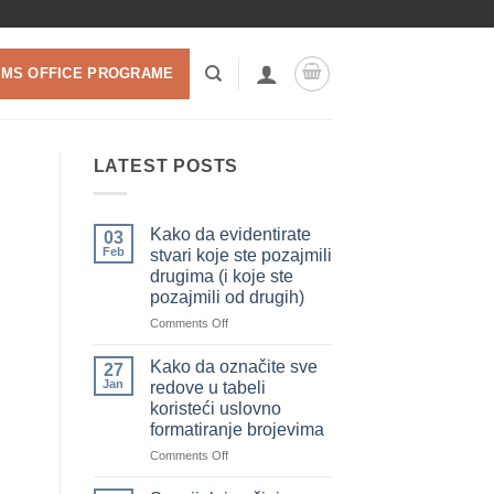
 MS OFFICE PROGRAME
LATEST POSTS
Kako da evidentirate
03
Feb
stvari koje ste pozajmili
drugima (i koje ste
pozajmili od drugih)
on
Comments Off
Kako
da
Kako da označite sve
27
evidentirate
Jan
redove u tabeli
stvari
koristeći uslovno
koje
formatiranje brojevima
ste
pozajmili
on
Comments Off
drugima
Kako
(i
da