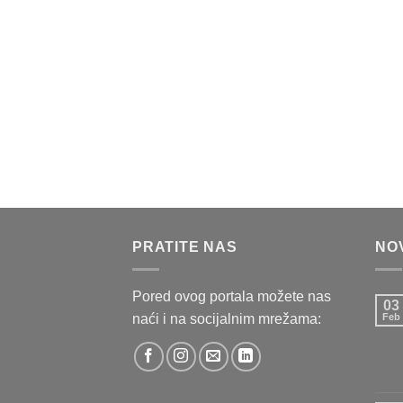
PRATITE NAS
NO
Pored ovog portala možete nas
03
naći i na socijalnim mrežama:
Feb